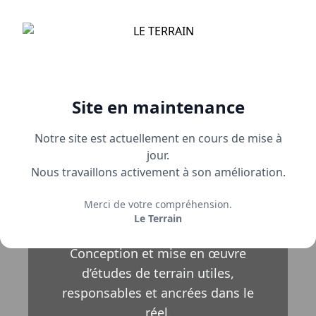
Qui
Expertises
Références
Enquêtes
Carrière
Cont
sommes-
en cours
nous
Site en maintenance
Notre site est actuellement en cours de mise à
Accompagner
jour.
Nous travaillons activement à son amélioration.
vos projets
Merci de votre compréhension.
d’enquêtes
Le Terrain
Conception et mise en œuvre
d’études de terrain utiles,
responsables et ancrées dans le
réel.